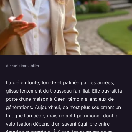
Accueil
›
Immobilier
IMMOBILIER
Pourquoi faire appel à une
La clé en fonte, lourde et patinée par les années,
glisse lentement du trousseau familial. Elle ouvrait la
agence immobilière à Caen ?
porte d’une maison à Caen, témoin silencieux de
générations. Aujourd’hui, ce n’est plus seulement un
Dulce
•
18/03/2026 11:18
•
10 min de lecture
toit que l’on cède, mais un actif patrimonial dont la
valorisation dépend d’un savant équilibre entre