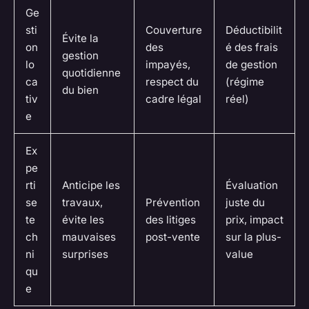
Ge
sti
Couverture
Déductibilit
Évite la
on
des
é des frais
gestion
lo
impayés,
de gestion
quotidienne
ca
respect du
(régime
du bien
tiv
cadre légal
réel)
e
Ex
pe
rti
Anticipe les
Évaluation
se
travaux,
Prévention
juste du
te
évite les
des litiges
prix, impact
ch
mauvaises
post-vente
sur la plus-
ni
surprises
value
qu
e