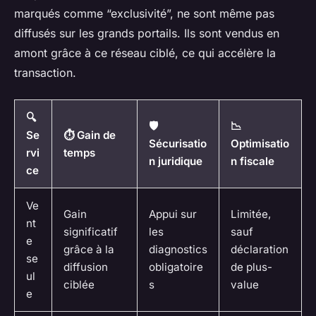
marqués comme “exclusivité”, ne sont même pas
diffusés sur les grands portails. Ils sont vendus en
amont grâce à ce réseau ciblé, ce qui accélère la
transaction.
🔍
🛡️
📉
Se
⏱️ Gain de
Sécurisatio
Optimisatio
rvi
temps
n juridique
n fiscale
ce
Ve
Gain
Appui sur
Limitée,
nt
significatif
les
sauf
e
grâce à la
diagnostics
déclaration
se
diffusion
obligatoire
de plus-
ul
ciblée
s
value
e