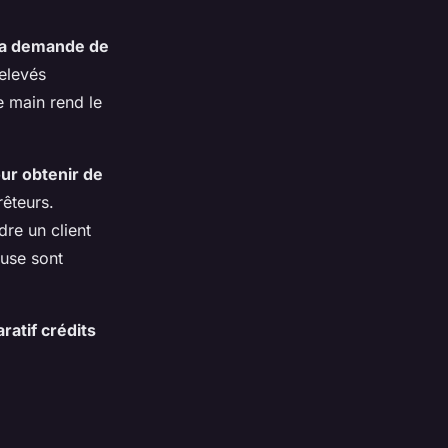
la demande de
elevés
e main rend le
ur obtenir de
rêteurs.
dre un client
euse sont
atif crédits