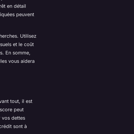
rêt
en détail
iquées peuvent
herches. Utilisez
uels et le coût
les. En somme,
les vous aidera
ant tout, il est
 score peut
 vos dettes
rédit sont à