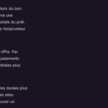
choix du bon
ême une
otale du prêt.
e l’emprunteur
 offre. Par
s paiements
itiales plus
 Des durées plus
s elles
ouver un