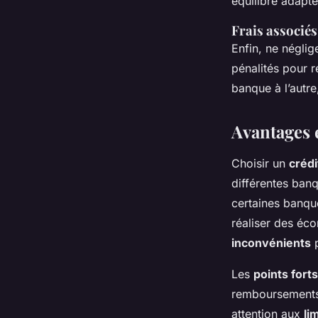
équilibre adapt
Frais associés
Enfin, ne néglig
pénalités pour 
banque à l’autre
Avantages 
Choisir un
crédi
différentes ban
certaines banque
réaliser des éco
inconvénients
p
Les
points forts
remboursements
attention aux
li