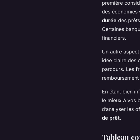
première consid
Rayan
•
18 février 2025
•
5 min de lecture
des économies su
durée
des prêts 
Certaines banqu
financiers.
Un autre aspect
idée claire des 
parcours. Les
fr
remboursement a
En étant bien in
le mieux à vos 
d’analyser les o
de prêt
.
Tableau co