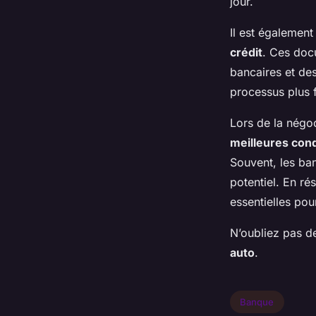
jour.
Il est également
crédit
. Ces doc
bancaires et de
processus plus f
Lors de la négoc
meilleures cond
Souvent, les ban
potentiel. En r
essentielles pou
N’oubliez pas d
auto
.
Banque