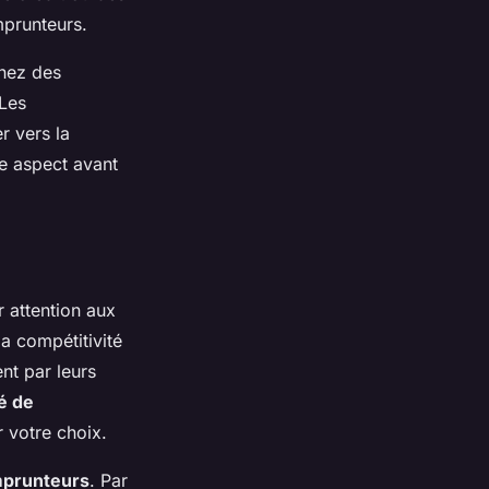
mprunteurs.
chez des
 Les
r vers la
ue aspect avant
er attention aux
a compétitivité
ent par leurs
té de
r votre choix.
mprunteurs
. Par