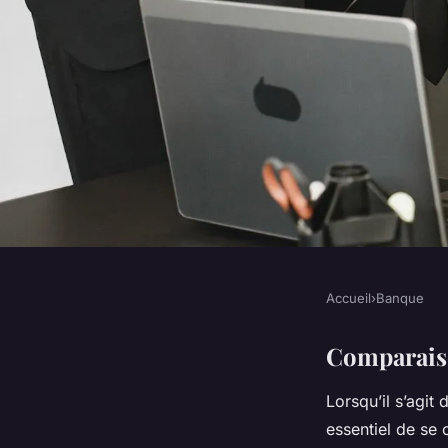
Accueil
›
Banque
BANQUE
Comparatif des créd
Comparaiso
Lorsqu’il s’agit
banque
essentiel de se 