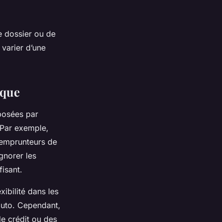
de dossier ou de
varier d’une
nque
oposées par
 Par exemple,
x emprunteurs de
gnorer les
fisant.
ibilité dans les
uto. Cependant,
de crédit ou des