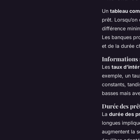
Un
tableau com
prêt. Lorsqu’on
différence minim
Les banques pro
et de la durée 
Informations s
Les
taux d’intér
exemple, un taux
constants, tandi
basses mais ave
Durée des prê
La
durée des p
longues impliqu
augmentent la so