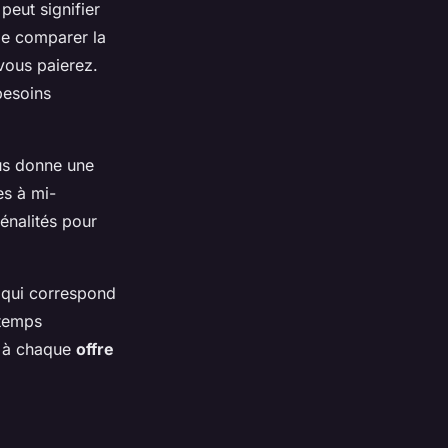
eut signifier
 de comparer la
 vous paierez.
besoins
ous donne une
es à mi-
pénalités pour
o qui correspond
 temps
es à chaque
offre