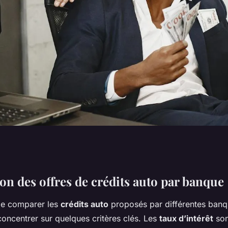
its auto par
n des offres de crédits auto par banque
 de comparer les
crédits auto
proposés par différentes banqu
concentrer sur quelques critères clés. Les
taux d’intérêt
son